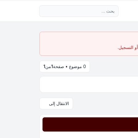
بحث متقدم
و التسجيل.
0 موضوع • صفحة
1
من
1
الانتقال إلى