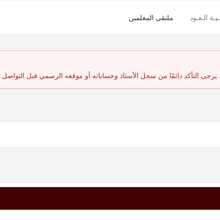
ـيـة الـعـود
ملتقى المعلمين
رجى التأكد دائمًا من سجل الأستاذ وحساباته أو موقعه الرسمي قبل التواصل أ