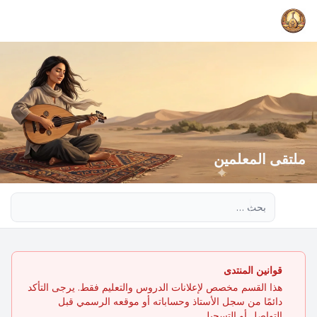
ملتقى المعلمين
بحث متقدم
قوانين المنتدى
هذا القسم مخصص لإعلانات الدروس والتعليم فقط. يرجى التأكد
دائمًا من سجل الأستاذ وحساباته أو موقعه الرسمي قبل
التواصل أو التسجيل.