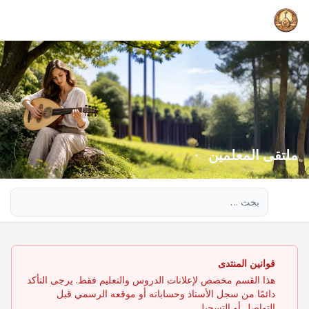
ملتقى المعلمين
بحث متقدم
قوانين المنتدى
هذا القسم مخصص لإعلانات الدروس والتعليم فقط. يرجى التأكد
دائمًا من سجل الأستاذ وحساباته أو موقعه الرسمي قبل
التواصل أو التسجيل.