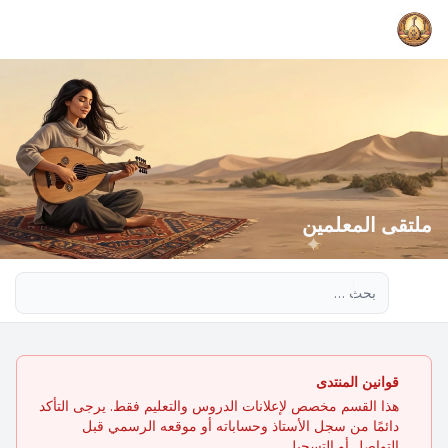
ملتقى المعلمين
بحث متقدم
قوانين المنتدى
هذا القسم مخصص لإعلانات الدروس والتعليم فقط. يرجى التأكد
دائمًا من سجل الأستاذ وحساباته أو موقعه الرسمي قبل
التواصل أو التسجيل.