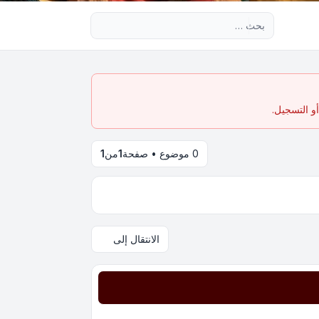
بحث متقدم
و التسجيل.
0 موضوع • صفحة
1
من
1
الانتقال إلى