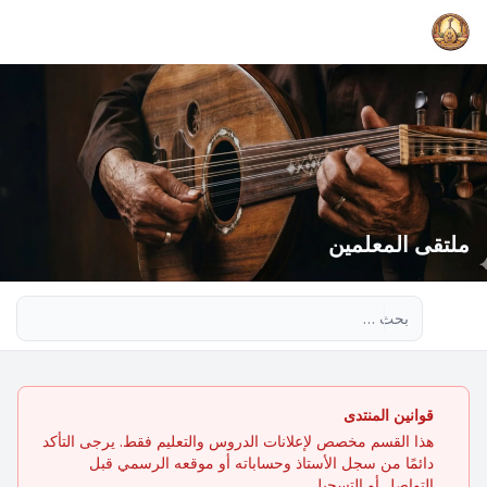
ملتقى المعلمين
بحث متقدم
قوانين المنتدى
هذا القسم مخصص لإعلانات الدروس والتعليم فقط. يرجى التأكد
دائمًا من سجل الأستاذ وحساباته أو موقعه الرسمي قبل
التواصل أو التسجيل.