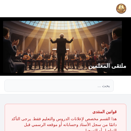
ملتقى المعلمين
بحث متقدم
قوانين المنتدى
هذا القسم مخصص لإعلانات الدروس والتعليم فقط. يرجى التأكد
دائمًا من سجل الأستاذ وحساباته أو موقعه الرسمي قبل
التواصل أو التسجيل.