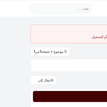
بحث متقدم
و التسجيل.
0 موضوع • صفحة
1
من
1
الانتقال إلى