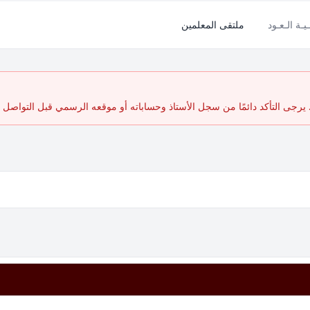
ـيـة الـعـود
ملتقى المعلمين
رجى التأكد دائمًا من سجل الأستاذ وحساباته أو موقعه الرسمي قبل التواصل أ