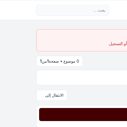
بحث متقدم
و التسجيل.
0 موضوع • صفحة
1
من
1
الانتقال إلى