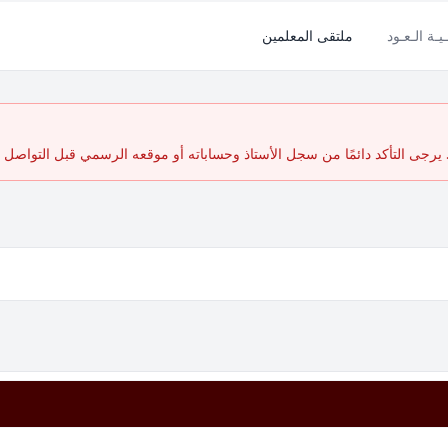
ـيـة الـعـود
ملتقى المعلمين
رجى التأكد دائمًا من سجل الأستاذ وحساباته أو موقعه الرسمي قبل التواصل أ