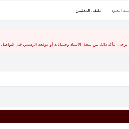
ـيـة الـعـود
ملتقى المعلمين
رجى التأكد دائمًا من سجل الأستاذ وحساباته أو موقعه الرسمي قبل التواصل أ