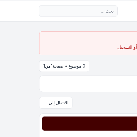
بحث متقدم
و التسجيل.
0 موضوع • صفحة
1
من
1
الانتقال إلى