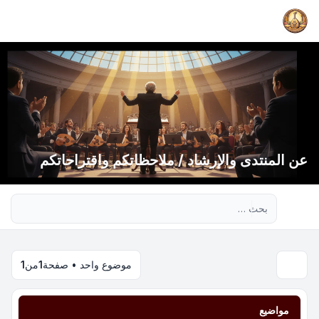
عن المنتدى والإرشاد / ملاحظاتكم واقتراحاتكم
بحث متقدم
موضوع واحد • صفحة
1
من
1
مواضيع