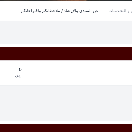
م و الـخـدمـات
عن المنتدى والإرشاد / ملاحظاتكم واقتراحاتكم
0
ردود