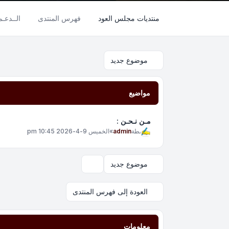
منتديات مجلس العود
فهرس المنتدى
الــدعـ
موضوع جديد
مواضيع
مـن نـحـن :
بواسطة
admin
»
الخميس 9-4-2026 10:45 pm
موضوع جديد
خيارات العرض والترتيب
العودة إلى فهرس المنتدى
معلومات