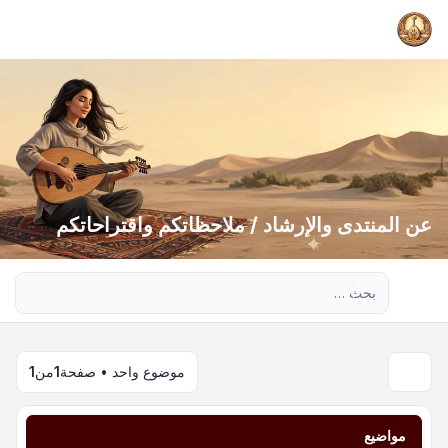
عن المنتدى والإرشاد / ملاحظاتكم واقتراحاتكم
بحث متقدم
موضوع واحد • صفحة
1
من
1
مواضيع