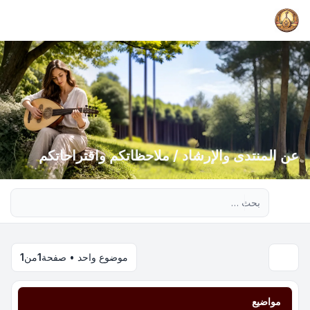
عن المنتدى والإرشاد / ملاحظاتكم واقتراحاتكم
بحث متقدم
موضوع واحد • صفحة
1
من
1
مواضيع