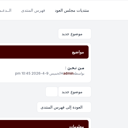
منتديات مجلس العود
فهرس المنتدى
الــدعـ
موضوع جديد
مواضيع
مـن نـحـن :
بواسطة
admin
»
الخميس 9-4-2026 10:45 pm
موضوع جديد
خيارات العرض والترتيب
العودة إلى فهرس المنتدى
معلومات