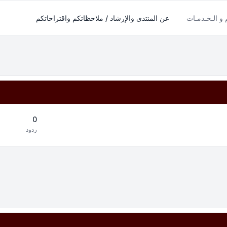
م و الـخـدمـات
عن المنتدى والإرشاد / ملاحظاتكم واقتراحاتكم
0
ردود