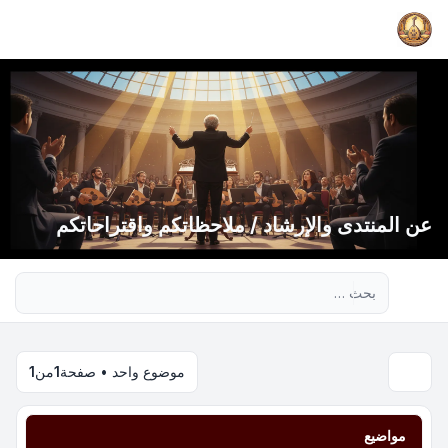
عن المنتدى والإرشاد / ملاحظاتكم واقتراحاتكم
بحث متقدم
موضوع واحد • صفحة
1
من
1
مواضيع