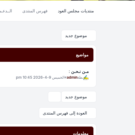
منتديات مجلس العود
فهرس المنتدى
الــدعـ
موضوع جديد
مواضيع
مـن نـحـن :
بواسطة
admin
»
الخميس 9-4-2026 10:45 pm
موضوع جديد
خيارات العرض والترتيب
العودة إلى فهرس المنتدى
معلومات