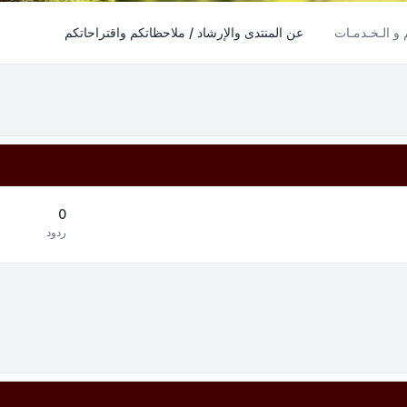
م و الـخـدمـات
عن المنتدى والإرشاد / ملاحظاتكم واقتراحاتكم
0
ردود