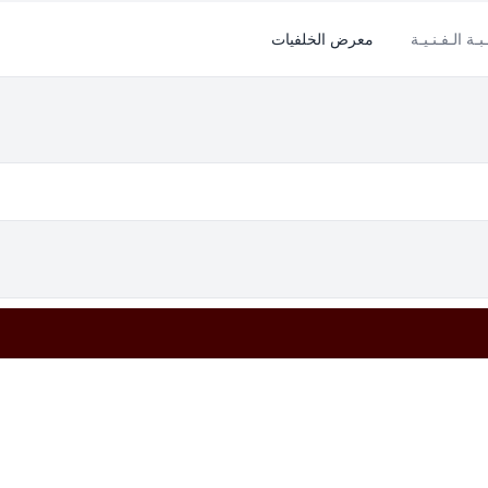
بـة الـفـنـيـة
معرض الخلفيات