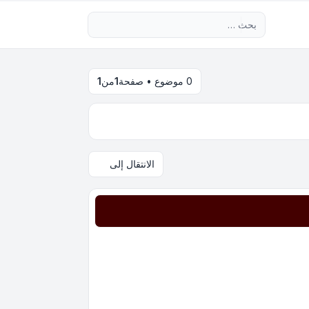
بحث متقدم
0 موضوع • صفحة
1
من
1
الانتقال إلى