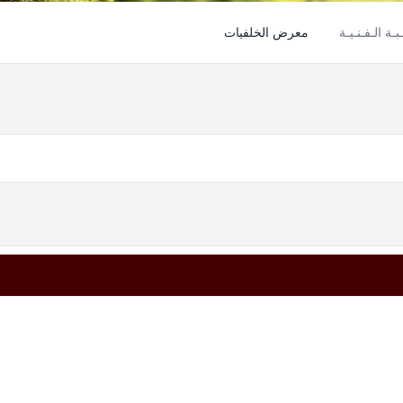
بـة الـفـنـيـة
معرض الخلفيات