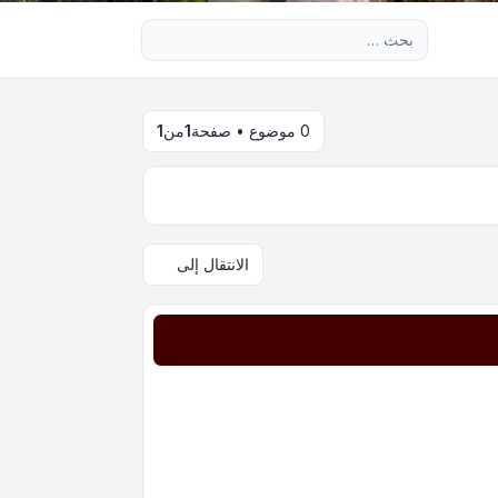
بحث متقدم
0 موضوع • صفحة
1
من
1
الانتقال إلى