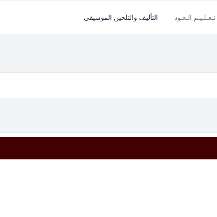
تـعـلـيـم الـعـود
التأليف والتلحين الموسيقي