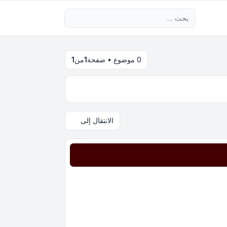
بحث متقدم
0 موضوع • صفحة
1
من
1
الانتقال إلى