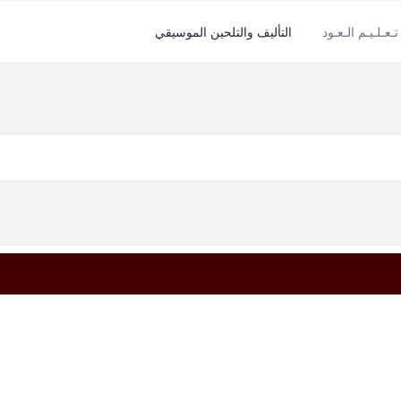
تـعـلـيـم الـعـود
التأليف والتلحين الموسيقي