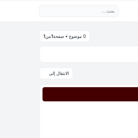
بحث متقدم
0 موضوع • صفحة
1
من
1
الانتقال إلى