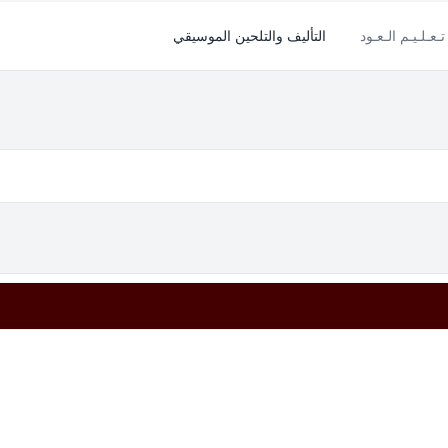
تـعـلـيـم الـعـود
التأليف والتلحين الموسيقي