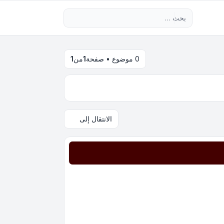
بحث متقدم
0 موضوع • صفحة
1
من
1
الانتقال إلى