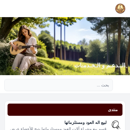
الــدعـم و الـخـدمـات
بحث متقدم
منتدى
لبيع اله العود ومستلزماتها
قسم بيع وشراء آلات العود ومستلزماتها يتيح للأعضاء عرض