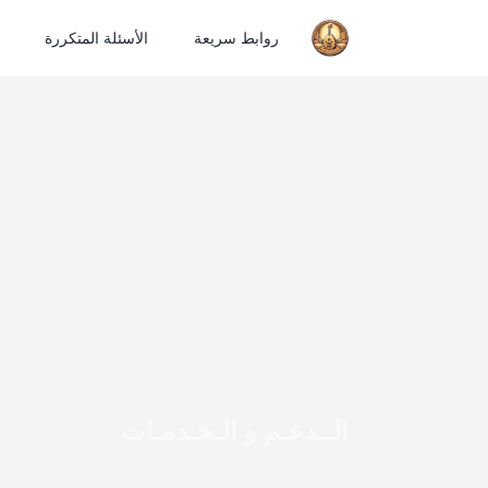
روابط سريعة
الأسئلة المتكررة
الــدعـم و الـخـدمـات