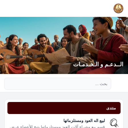
الــدعـم و الـخـدمـات
بحث متقدم
منتدى
لبيع اله العود ومستلزماتها
قسم بيع وشراء آلات العود ومستلزماتها يتيح للأعضاء عرض