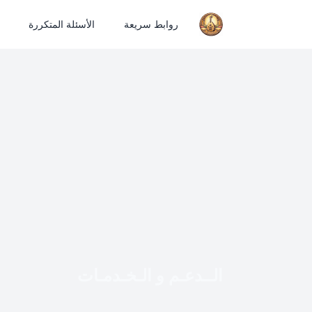
روابط سريعة
الأسئلة المتكررة
الــدعـم و الـخـدمـات