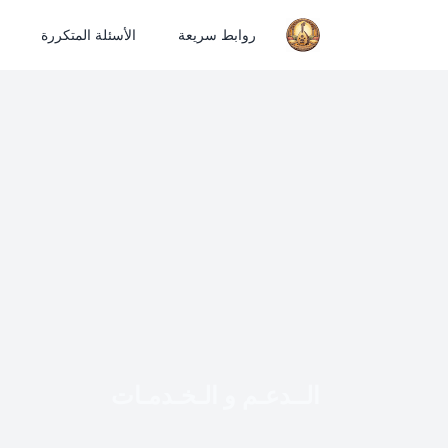
روابط سريعة
الأسئلة المتكررة
الــدعـم و الـخـدمـات