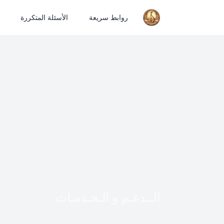
روابط سريعة
الأسئلة المتكررة
الــدعـم و الـخـدمـات