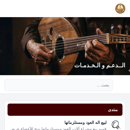
الــدعـم و الـخـدمـات
بحث متقدم
منتدى
لبيع اله العود ومستلزماتها
قسم بيع وشراء آلات العود ومستلزماتها يتيح للأعضاء عرض