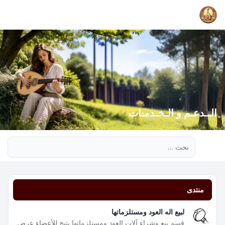
الــدعـم و الـخـدمـات
بحث متقدم
منتدى
لبيع اله العود ومستلزماتها
قسم بيع وشراء آلات العود ومستلزماتها يتيح للأعضاء عرض