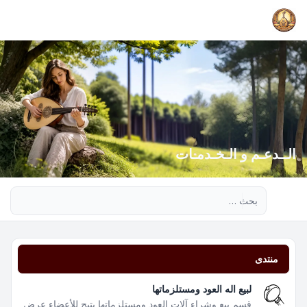
الــدعـم و الـخـدمـات
بحث متقدم
منتدى
لبيع اله العود ومستلزماتها
قسم بيع وشراء آلات العود ومستلزماتها يتيح للأعضاء عرض