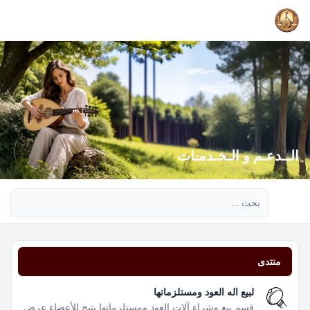
الــدعـم و الـخـدمـات
بحث متقدم
منتدى
لبيع اله العود ومستلزماتها
قسم بيع وشراء آلات العود ومستلزماتها يتيح للأعضاء عرض