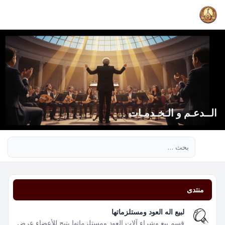
الــدعـم و الـخـدمـات
بحث متقدم
منتدى
لبيع اله العود ومستلزماتها
قسم بيع وشراء آلات العود ومستلزماتها يتيح للأعضاء عرض