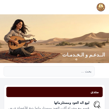
الــدعـم و الـخـدمـات
بحث متقدم
منتدى
لبيع اله العود ومستلزماتها
قسم بيع وشراء آلات العود ومستلزماتها يتيح للأعضاء عرض