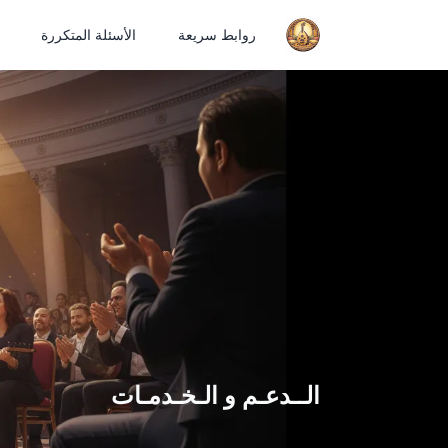
روابط سريعة
الأسئلة المتكررة
الــدعـم و الـخـدمـات