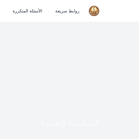
روابط سريعة
الأسئلة المتكررة
الـمـكـتـبـة الـفـنـيـة