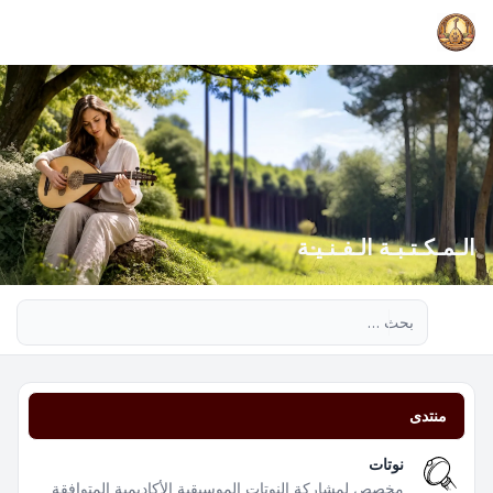
الـمـكـتـبـة الـفـنـيـة
بحث متقدم
منتدى
نوتات
مخصص لمشاركة النوتات الموسيقية الأكاديمية المتوافقة