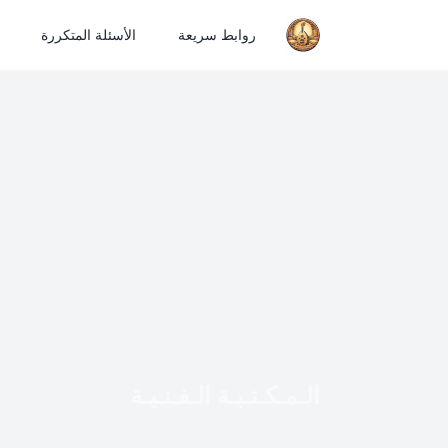
روابط سريعة
الأسئلة المتكررة
الـمـكـتـبـة الـفـنـيـة