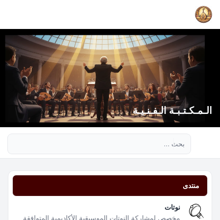
الـمـكـتـبـة الـفـنـيـة
بحث متقدم
منتدى
نوتات
مخصص لمشاركة النوتات الموسيقية الأكاديمية المتوافقة