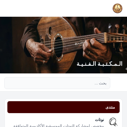
الـمـكـتـبـة الـفـنـيـة
بحث متقدم
منتدى
نوتات
مخصص لمشاركة النوتات الموسيقية الأكاديمية المتوافقة