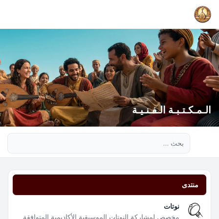
الـمـكـتـبـة الـفـنـيـة
بحث متقدم
منتدى
نوتات
مخصص لمشاركة النوتات الموسيقية الأكاديمية المتوافقة