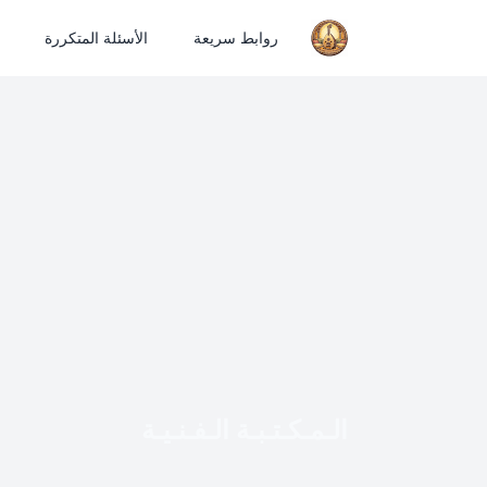
روابط سريعة
الأسئلة المتكررة
الـمـكـتـبـة الـفـنـيـة