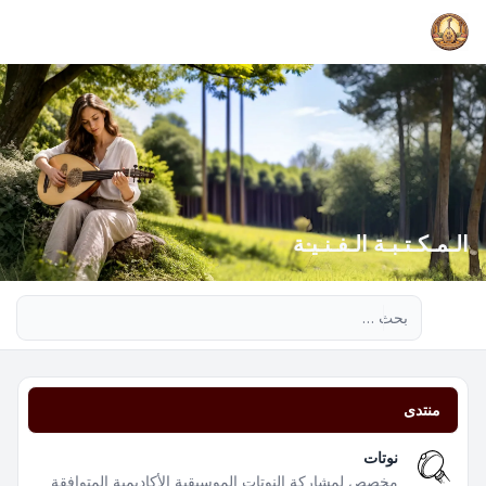
الـمـكـتـبـة الـفـنـيـة
بحث متقدم
منتدى
نوتات
مخصص لمشاركة النوتات الموسيقية الأكاديمية المتوافقة