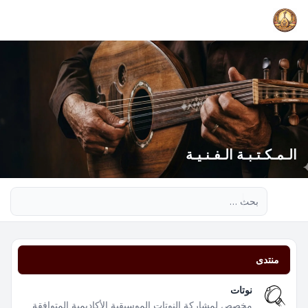
الـمـكـتـبـة الـفـنـيـة
بحث متقدم
منتدى
نوتات
مخصص لمشاركة النوتات الموسيقية الأكاديمية المتوافقة