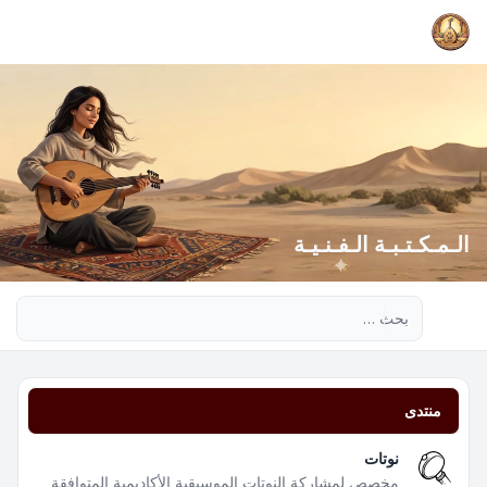
الـمـكـتـبـة الـفـنـيـة
بحث متقدم
منتدى
نوتات
مخصص لمشاركة النوتات الموسيقية الأكاديمية المتوافقة