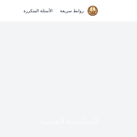
روابط سريعة
الأسئلة المتكررة
الـمـكـتـبـة الـفـنـيـة