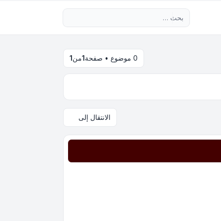
بحث متقدم
0 موضوع • صفحة
1
من
1
الانتقال إلى