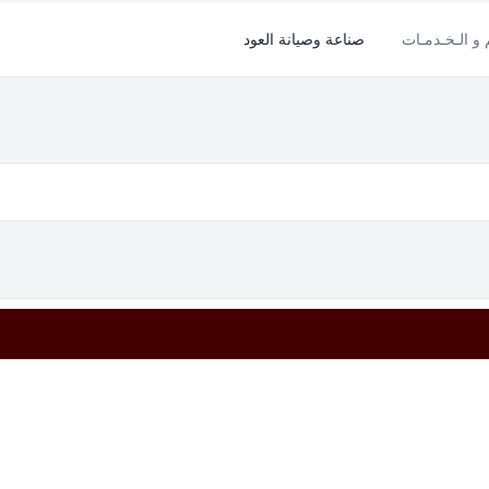
م و الـخـدمـات
صناعة وصيانة العود