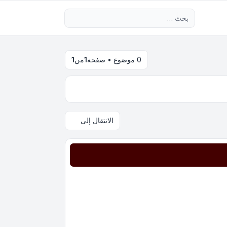
بحث متقدم
0 موضوع • صفحة
1
من
1
الانتقال إلى