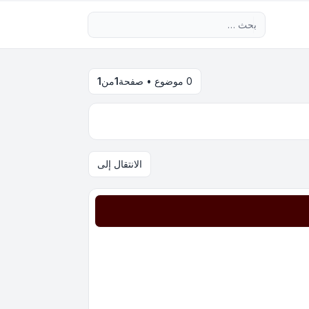
بحث متقدم
0 موضوع • صفحة
1
من
1
الانتقال إلى