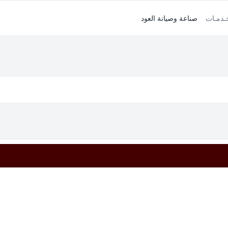
خـدمـات
صناعة وصيانة العود