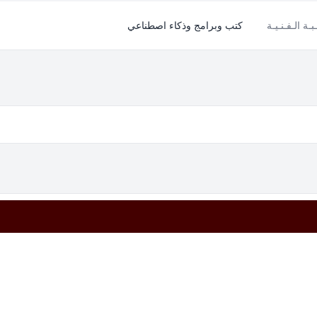
بـة الـفـنـيـة
كتب وبرامج وذكاء اصطناعي